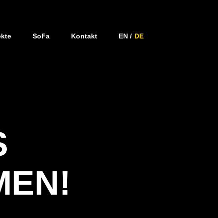
ekte
SoFa
Kontakt
EN
DE
S
MEN!