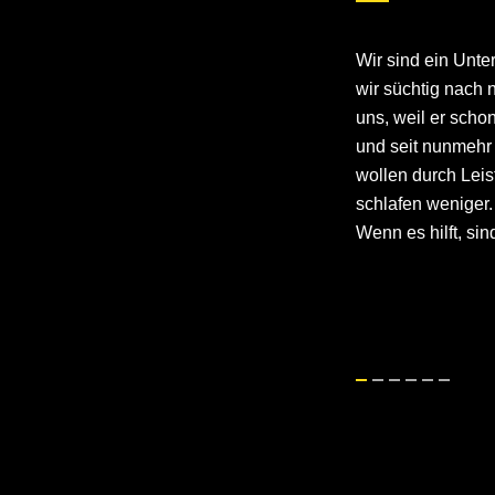
rliche und gute
Wir sind ein Unte
von
wir süchtig nac
 Sie werden
uns, weil er sch
Ihr Geld von uns
und seit nunmehr 
wollen durch Leis
schlafen weniger.
Wenn es hilft, sin